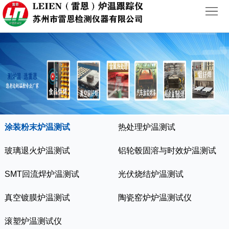
首
页
关
于
产
我
品
新
涂装粉末炉温测试
热处理炉温测试
们
中
闻
行
玻璃退火炉温测试
铝轮毂固溶与时效炉温测试
心
动
业
联
SMT回流焊炉温测试
光伏烧结炉温测试
态
案
系
真空镀膜炉温测试
陶瓷窑炉炉温测试仪
例
我
滚塑炉温测试仪