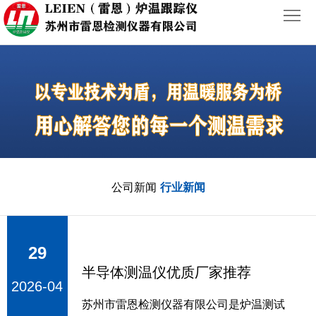
首
页
关
于
产
我
品
新
公司新闻
行业新闻
们
中
闻
行
心
动
业
联
29
态
案
系
半导体测温仪优质厂家推荐
2026-04
例
我
苏州市雷恩检测仪器有限公司是炉温测试