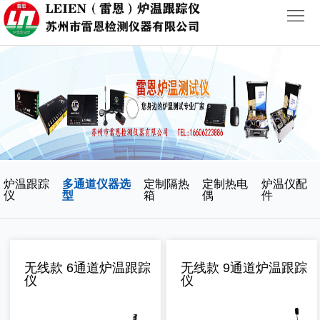
首
页
关
于
产
我
品
新
炉温跟踪
多通道仪器选
定制隔热
定制热电
炉温仪配
们
中
闻
行
仪
型
箱
偶
件
心
动
业
联
态
案
系
无线款 6通道炉温跟踪
无线款 9通道炉温跟踪
仪
仪
例
我