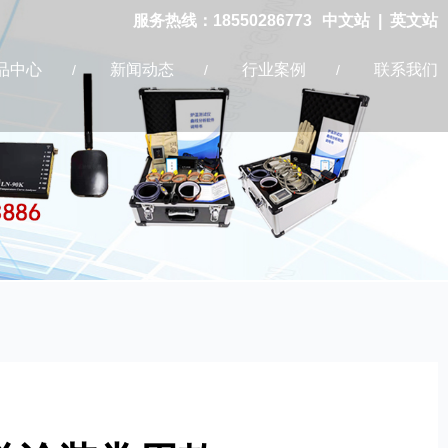
服务热线：18550286773
中文站
|
英文站
品中心
新闻动态
行业案例
联系我们
/
/
/