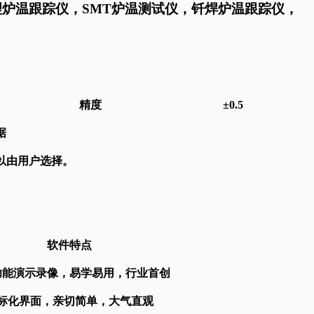
理炉温跟踪仪，
SMT炉温测试仪，钎焊炉温跟踪仪，
精度
±
0.
5
据
1min等，可以由用户选择。
软件特点
功能演示录像，易学易用，行业首创
标化界面，亲切简单，大气直观