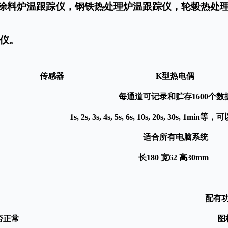
涂料炉温跟踪仪，钢铁热处理炉温跟踪仪，轮毂热处
仪。
传感器
K型热电偶
每通道可记录和贮存
1600个数
1s, 2s, 3s, 4s, 5s, 6s, 10s, 20s, 30s, 
适合所有电脑系统
长
180
宽
62
高
30mm
配有
否正常
图