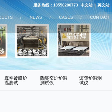
服务热线：18550286773
中文站
|
英文站
DUCTS
NEWS
CASES
CONTACT
/
/
/
真空镀膜炉
陶瓷窑炉炉温
滚塑炉温测
温测试
测试仪
试仪