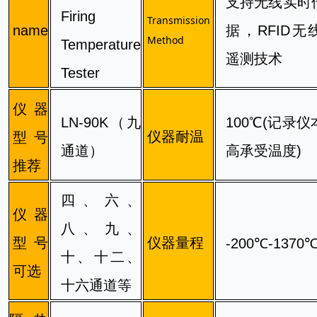
支持无线实时
Firing
Transmission 
name
据，RFID无
Method
Temperature
遥测技术
Tester
仪器
LN-90K（九
100℃(记录
仪器耐温
型号
通道）
高承受温度)
推荐
四、六、
仪器
八、
九、
型号
仪器量程
-200℃-1370
十、十二、
可选
十六通道等