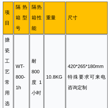
隔热
隔热
项
箱型
箱性
重量
尺寸
目
号
能
搪
瓷
工
耐
WT-
420*26
5*180mm
艺
800
800-
10.8KG
特殊要求可来
电
常
度1
1h
咨询定制
用
小时
选