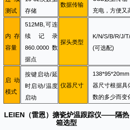
数据传输
充电，方便又
测试
存储
512MB,可连
内存
续记录
K/N/S/B/R/J
探头类型
容量
860.0000数
(可选配)
据点
138*95*20
按键启动/延
启动
仪器尺寸
器尺寸根据具
时启动/温度
模式
数的多少而变
启动
LEIEN（雷恩）搪瓷炉温跟踪仪——隔热
箱选型