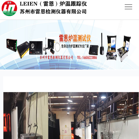
首
页
ABOUT
PRODUCTS
NEWS
CASES
CONTACT