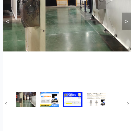
<
>
<
>