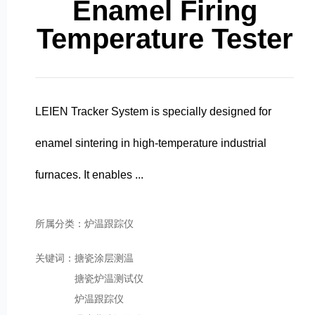
Enamel Firing
Temperature Tester
LEIEN Tracker System is specially designed for
enamel sintering in high-temperature industrial
furnaces. It enables ...
所属分类：炉温跟踪仪
关键词：
搪瓷涂层测温
搪瓷炉温测试仪
炉温跟踪仪