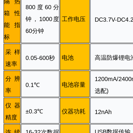
隔热
800度60分
箱性
钟，
1000度
工作电压
DC3.7V-DC4.
能指
60分钟
标
采样
电池
高温防爆锂电
0.05-600秒
速率
分辨
1200
mA
/2400
电池容量
0.1℃
率
选配)
仪器
±0.3℃
仪器功耗
12nAh
精度
USB数据传输
连续
16-32次数据