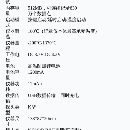
试
内存容
512
MB
，可连续记录
830
量
万个数据点
启动模
按键启动
/延时启动/温度启动
式
仪器耐
100℃
（记录仪本体最高承受温度）
温
仪器量
-200℃-1370℃
程
工作电
DC3.7V-DC4.2V
压
电池
高温防爆锂电池
电池容
12
00mA
量
仪器功
12mAh
耗
数据传
USB数据传输
，同时充电
输
探头类
K型
型
仪器尺
138*87*20mm
寸