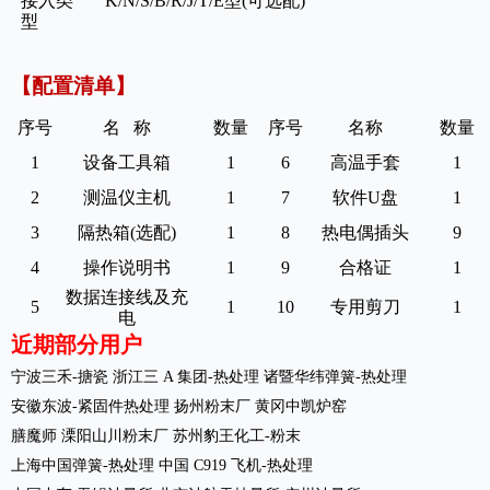
接入类
K/N/S/B/R/J/T/E型(可选配)
型
【
配置清单
】
序号
名
称
数量
序号
名称
数量
1
设备工具箱
1
6
高温手套
1
2
测温仪主机
1
7
软件
U盘
1
3
隔热箱
(选配)
1
8
热电偶插头
9
4
操作说明书
1
9
合格证
1
数据连接线及充
5
1
10
专用剪刀
1
电
近期部分用户
宁波三禾
-搪瓷 浙江三 A 集团-热处理 诸暨华纬弹簧-热处理
安徽东波
-紧固件热处理 扬州粉末厂 黄冈中凯炉窑
膳魔师
溧阳山川粉末厂
苏州豹王化工
-粉末
上海中国弹簧
-热处理 中国 C919 飞机-热处理