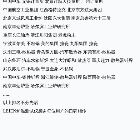
中国中车
无锡计量所
北京计航天技量所
广州计量所
中国航空工业集团
江西格特拉克
北京东方航天集团
北京京城凤凰工业炉
沈阳东大集团
南京总参第六十三所
南京年达炉业
哈尔滨工业炉研究所
重庆长江轴承
浙江步阳集团
老虎粉末
宁波喜尔美
-不粘锅 美的集团-搪瓷 九阳集团-搪瓷
沈阳三电
-散热器 青岛豫方圆-汽车散热器 东莞智高-散热器
山东鲁环
-汽车水箱钎焊 大连大洋昭和-散热器 重庆超力-散热器钎焊
武汉苏泊尔
-不粘锅 宁波金象-不粘锅
中国中车
-铝件钎焊 浙江银轮-散热器钎焊 陕西同创-散热器
南京年达炉业
哈尔滨工业炉研究所
......
以上排名不分先后
LEIEN炉温测试仪感谢每位用户的口碑相传