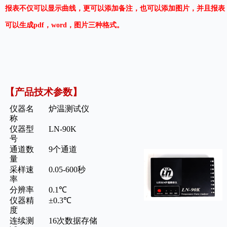
报表不仅可以显示曲线，更可以添加备注，也可以添加图片，并且报表
可以生成pdf，word，图片三种格式。
【
产品技术参数
】
仪器名
炉温测试仪
称
仪器
型
LN
-
9
0K
号
通道数
9
个通道
量
采样速
0.05-600秒
率
分辨率
0.1℃
仪器精
±
0.
3
℃
度
连续测
16次
数据
存储