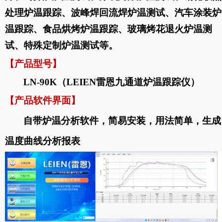
处理炉温跟踪
、
波峰焊回流焊炉温测试
、
汽车涂装炉
温跟踪
、
食品烘烤炉温跟踪
、
玻璃烤花退火炉温测
试
、
特殊定制炉温测试等
。
【
产品型号
】
LN-90K（LEIEN雷恩九通道炉温跟踪仪）
【
产品软件界面
】
自带
炉温
分析软件
，简易安装，用法简单，生成
温度曲线分析报表