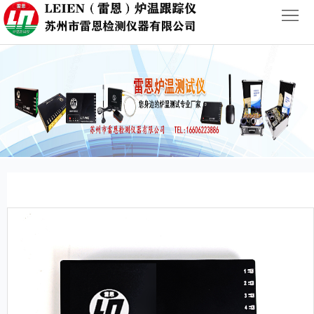
首
页
ABOUT
PRODUCTS
NEWS
CASES
CONTACT