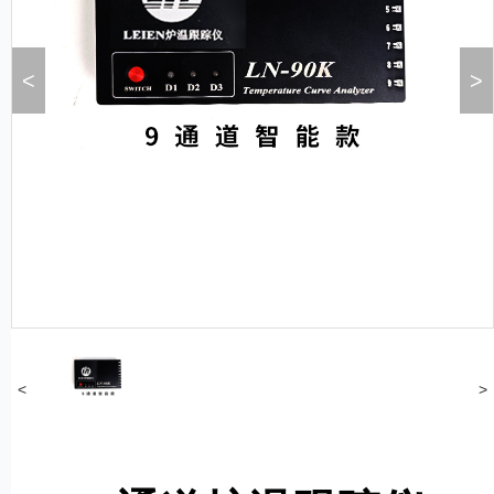
<
>
<
>