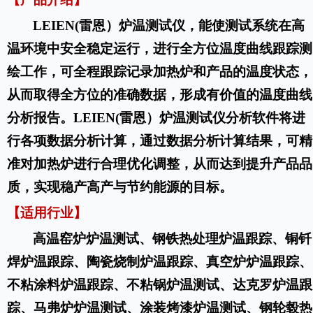
LEIEN(雷恩）炉温测试仪，能使测试系统在高
温环境中安全稳定运行，进行全方位温度曲线跟踪测
绘工作，可全程跟踪记录加热炉和产品的温度状态，
从而取得全方位的准确数据，形成有价值的温度曲线
分析报告。LEIEN(雷恩）炉温测试仪分析软件将进
行各项数据分析计算，通过数据分析计算结果，可精
准对加热炉进行合理优化调整，从而达到提升产品品
质，实现稳产高产与节约能源的目标。
【适用行业】
高温窑炉炉温测试、钢
铁热处理炉温跟踪
、
铜钎
焊炉温跟踪、
陶瓷烧制炉温跟踪
、
真空炉炉温跟踪、
不粘涂料炉温跟踪
、
不粘锅炉温测试
、
达克罗
炉温跟
踪
、
马弗炉炉温测试
、
涂装烤漆炉温测试
、
钢轮毂热